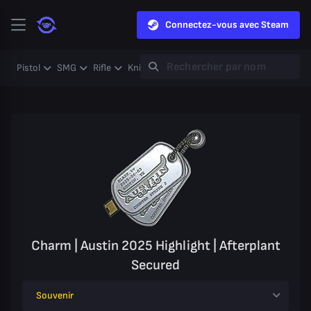
Connectez-vous avec Steam
Pistol
SMG
Rifle
Knife
Gloves
Heavy
Case
Coll
Charm | Austin 2025 Highlight | Afterplant
Secured
Souvenir