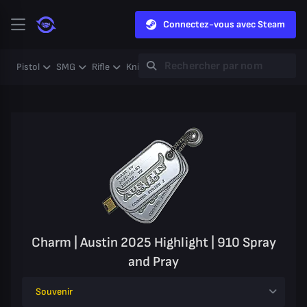
Connectez-vous avec Steam
Pistol
SMG
Rifle
Knife
Gloves
Heavy
Case
Coll
Charm | Austin 2025 Highlight | 910 Spray
and Pray
Souvenir