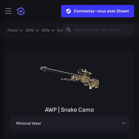
Connectez-vous avec Steam
Pistol
SMG
Rifle
Knife
Gloves
Heavy
Case
Coll
AWP | Snake Camo
Minimal Wear