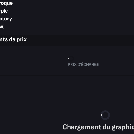
roque
rple
ctory
w)
ts de prix
PRIX D'ÉCHANGE
Chargement du graphiq