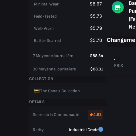
Ba
$8.67
Minimal Wear
Pu
$5.73
Field-Tested
(Fa
Ne
$5.79
Well-Worn
Changemen
$5.70
Battle-Scarred
7 Moyenne journalière
$88.34
PRIX
30 Moyenne journalière
$88.31
COLLECTION
The Canals Collection
DÉTAILS
Score de la Communauté
4.61
Rarity
Industrial Grade