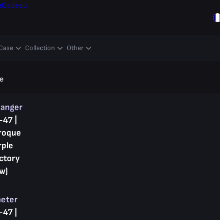
e
Cadeau
Case
Collection
Other
e
hanger
-47 |
roque
rple
ctory
w)
heter
-47 |