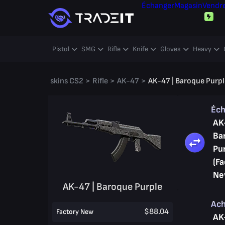
Échanger
Magasin
Vendr
Pistol
SMG
Rifle
Knife
Gloves
Heavy
skins CS2
>
Rifle
>
AK-47
>
AK-47 | Baroque Purpl
Éc
AK
Ba
Pu
(Fa
Ne
AK-47 | Baroque Purple
Ac
$88.04
Factory New
AK