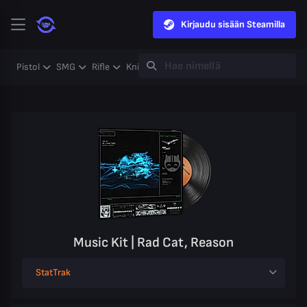
Kirjaudu sisään Steamilla
Pistol
SMG
Rifle
Knife
Gloves
Heavy
Case
Coll
Music Kit | Rad Cat, Reason
StatTrak