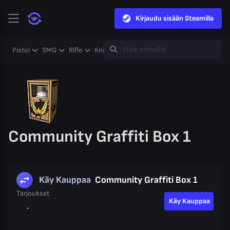
Kirjaudu sisään Steamilla
Pistol
SMG
Rifle
Knife
Gloves
Heavy
Case
Coll
Community Graffiti Box 1
Käy Kauppaa
Community Graffiti Box 1
Tarjoukset
Käy Kauppaa