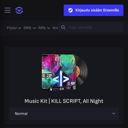
Kirjaudu sisään Steamilla
Pistol
SMG
Rifle
Knife
Gloves
Heavy
Case
Coll
Music Kit | KILL SCRIPT, All Night
Normal