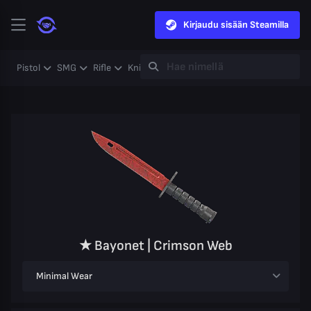
Kirjaudu sisään Steamilla
Pistol
SMG
Rifle
Knife
Gloves
Heavy
Case
Coll
★ Bayonet | Crimson Web
Minimal Wear