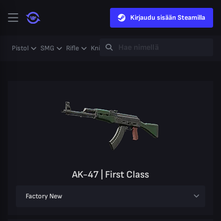
Kirjaudu sisään Steamilla
Pistol
SMG
Rifle
Knife
Gloves
Heavy
Case
Coll
AK-47 | First Class
Factory New