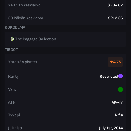
7 Päivän keskiarvo
$204.82
30 Päivän keskiarvo
$212.36
KOKOELMA
The Baggage Collection
TIEDOT
Yhteisön pisteet
4.75
Rarity
Restricted
Värit
Ase
AK-47
Tyyppi
Rifle
Julkaistu
July 1st, 2014