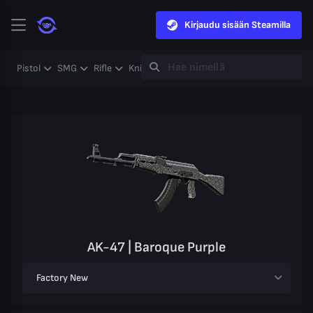
Kirjaudu sisään Steamilla
Pistol
SMG
Rifle
Knife
Gloves
Heavy
Case
Coll
AK-47 | Baroque Purple
Factory New