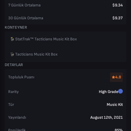
7 Günlük Ortalama
$9.34
30 Günlük Ortalama
$9.37
KONTEYNER
StatTrak™ Tacticians Music Kit Box
Tacticians Music Kit Box
DETAYLAR
Topluluk Puanı
4.8
Rarity
High Grade
Tür
Music Kit
Yayınlandı
August 12th, 2021
Popülerlik
85%