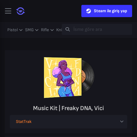
Steam ile giriş yap
Pistol
SMG
Rifle
Knife
Gloves
Heavy
Case
Coll
Music Kit | Freaky DNA, Vici
StatTrak