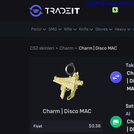
Takas
Mağaza
Satış
Çekili
Pistol
SMG
Rifle
Knife
Gloves
Heavy
CS2 skinleri
>
Charm
>
Charm | Disco MAC
Ta
Ch
| D
M
Sat
Charm | Disco MAC
Al
Ch
$0.38
Fiyat
| D