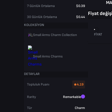
M
7 Günlük Ortalama
$0.39
Fiyat değişi
30 Günlük Ortalama
$0.44
KOLEKSIYON
FIYAT
Small Arms Charm Collection
Small Arms Charms
DETAYLAR
Topluluk Puanı
4.19
Rarity
Remarkable
Tür
Charm