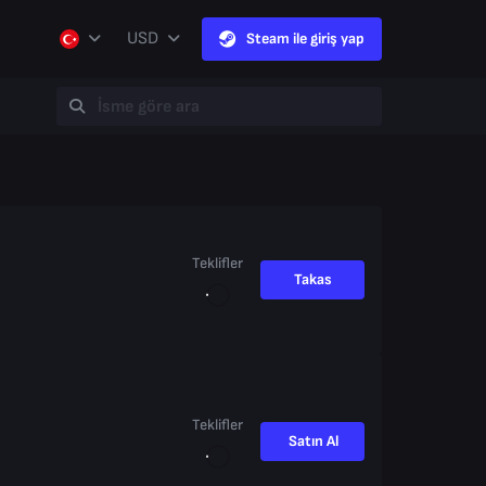
USD
Steam ile giriş yap
Teklifler
Takas
Teklifler
Satın Al