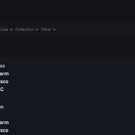
ş
Case
Collection
Other
kas
arm
isco
AC
ın
arm
isco