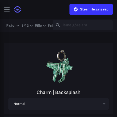
Steam ile giriş yap
Pistol
SMG
Rifle
Knife
Gloves
Heavy
Case
Coll
Charm | Backsplash
Normal