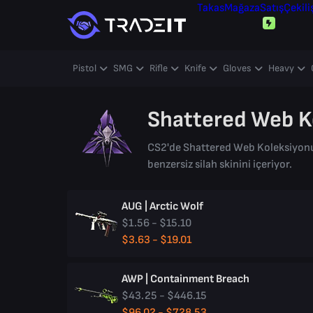
Takas
Mağaza
Satış
Çekili
Pistol
SMG
Rifle
Knife
Gloves
Heavy
Shattered Web K
CS2'de Shattered Web Koleksiyonu'
benzersiz silah skinini içeriyor.
AUG | Arctic Wolf
$1.56 - $15.10
$3.63 - $19.01
AWP | Containment Breach
$43.25 - $446.15
$96.02 - $728.53