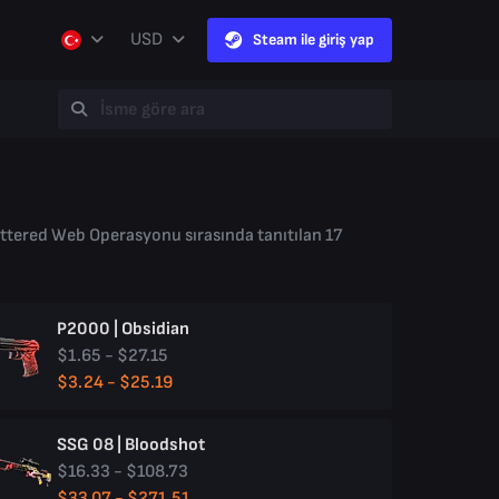
USD
Steam ile giriş yap
ttered Web Operasyonu sırasında tanıtılan 17
P2000 | Obsidian
$1.65 - $27.15
$3.24 - $25.19
SSG 08 | Bloodshot
$16.33 - $108.73
$33.07 - $271.51