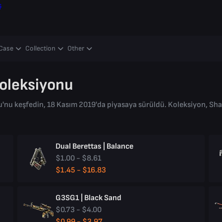
ş
Case
Collection
Other
oleksiyonu
nu keşfedin, 18 Kasım 2019'da piyasaya sürüldü. Koleksiyon, Sha
Dual Berettas | Balance
$1.00 - $8.61
$1.45 - $16.83
G3SG1 | Black Sand
$0.73 - $4.00
$0.99 - $3.97