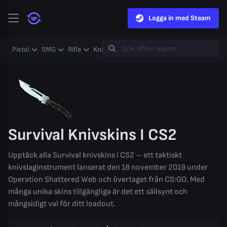
Logga in med Steam
Pistol
SMG
Rifle
Knife
Gloves
Heavy
Case
Coll
Survival Knivskins I CS2
Upptäck alla Survival knivskins i CS2 – ett taktiskt
knivslaginstrument lanserat den 18 november 2019 under
Operation Shattered Web och övertaget från CS:GO. Med
många unika skins tillgängliga är det ett sällsynt och
mångsidigt val för ditt loadout.