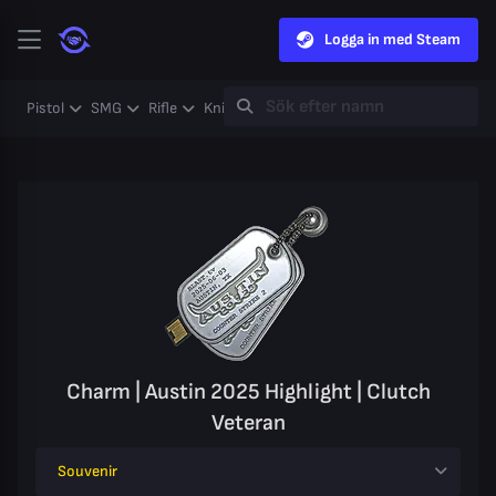
Logga in med Steam
Pistol
SMG
Rifle
Knife
Gloves
Heavy
Case
Coll
Charm | Austin 2025 Highlight | Clutch
Veteran
Souvenir