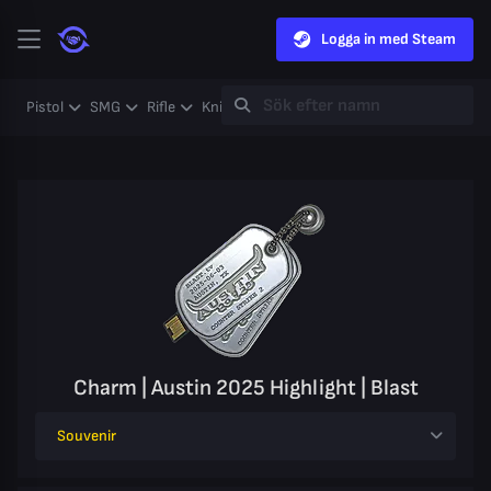
Logga in med Steam
Pistol
SMG
Rifle
Knife
Gloves
Heavy
Case
Coll
Charm | Austin 2025 Highlight | Blast
Souvenir