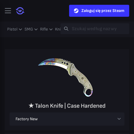
Zaloguj się przez Steam
Pistol
SMG
Rifle
Knife
Gloves
Heavy
Case
Coll
★ Talon Knife | Case Hardened
Factory New