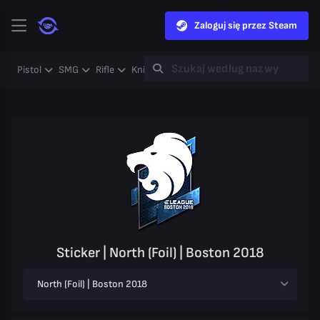
Zaloguj się przez Steam
Pistol
SMG
Rifle
Knife
Gloves
Heavy
Case
Coll
Sticker | North (Foil) | Boston 2018
North (Foil) | Boston 2018