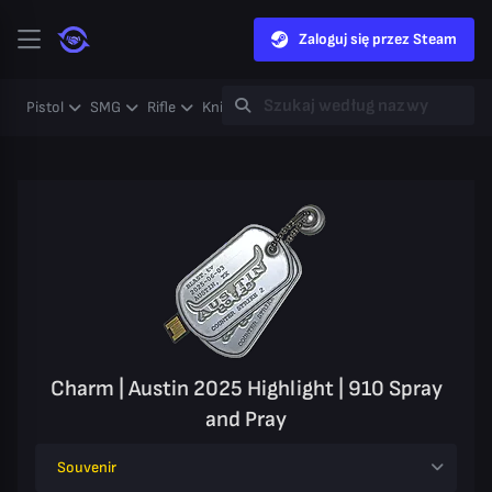
Zaloguj się przez Steam
Pistol
SMG
Rifle
Knife
Gloves
Heavy
Case
Coll
Charm | Austin 2025 Highlight | 910 Spray
and Pray
Souvenir