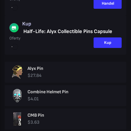
Handel
Kup
Half-Life: Alyx Collectible Pins Capsule
Oferty
Kup
Alyx Pin
$27.84
Combine Helmet Pin
$4.01
CMB Pin
$3.63