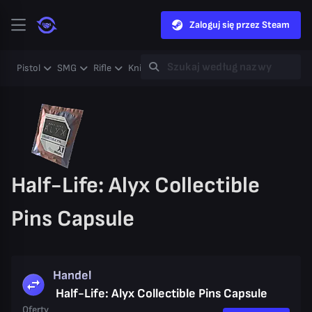
Zaloguj się przez Steam
Pistol
SMG
Rifle
Knife
Gloves
Heavy
Case
Coll
Half-Life: Alyx Collectible
Pins Capsule
Handel
Half-Life: Alyx Collectible Pins Capsule
Oferty