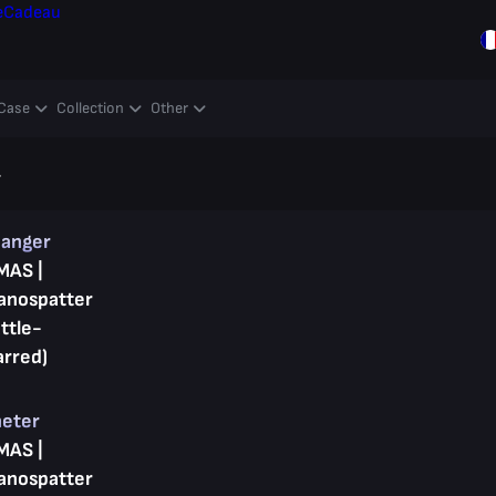
e
Cadeau
Case
Collection
Other
r
hanger
MAS |
anospatter
ttle-
arred)
heter
MAS |
anospatter