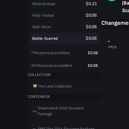
(Ba
$0.21
Minimal Wear
Sc
$0.06
Field-Tested
Changemen
$0.06
Well-Worn
$0.06
Battle-Scarred
PRIX
7 Moyenne journalière
$0.06
30 Moyenne journalière
$0.06
COLLECTION
The Lake Collection
CONTENEUR
DreamHack 2013 Souvenir
Package
EMS One 2014 Souvenir Package