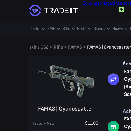
Échanger
Magasin
Vendr
Pistol
SMG
Rifle
Knife
Gloves
Heavy
skins CS2
>
Rifle
>
FAMAS
>
FAMAS | Cyanospatte
Éc
FA
Cy
(Ba
Sc
FAMAS | Cyanospatter
Ac
FA
$11.06
Factory New
Cy