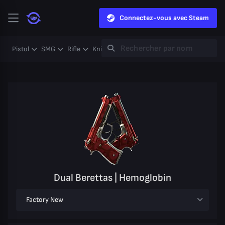
Connectez-vous avec Steam
Pistol
SMG
Rifle
Knife
Gloves
Heavy
Case
Coll
Dual Berettas | Hemoglobin
Factory New