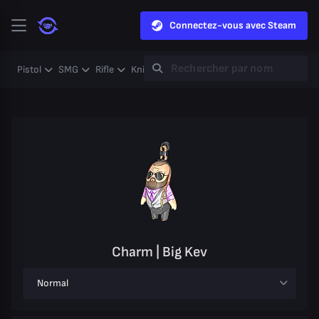
Connectez-vous avec Steam
Pistol
SMG
Rifle
Knife
Gloves
Heavy
Case
Coll
Charm | Big Kev
Normal