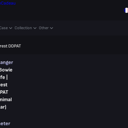
e
Cadeau
Case
Collection
Other
orest DDPAT
hanger
Bowie
fe |
rest
PAT
inimal
ar)
heter