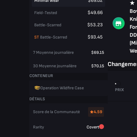
$69.02
Minimal Wear
★
Bo
$49.66
Field-Tested
Kni
$53.23
Battle-Scarred
Fo
DD
$93.45
ST
Battle-Scarred
(M
We
7 Moyenne journalière
$69.15
Changemen
30 Moyenne journalière
$70.15
CONTENEUR
Operation Wildfire Case
PRIX
DÉTAILS
Score de la Communauté
4.59
Rarity
Covert