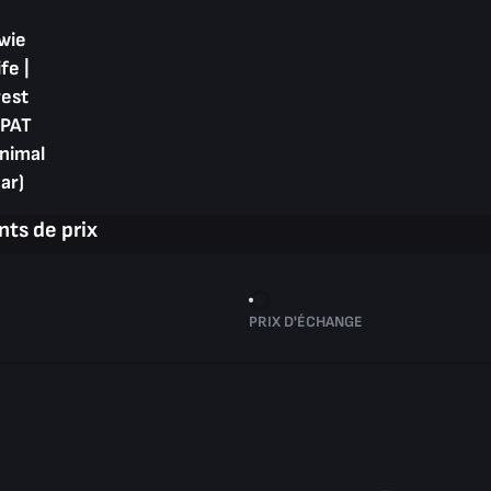
wie
fe |
rest
PAT
inimal
ar)
ts de prix
PRIX D'ÉCHANGE