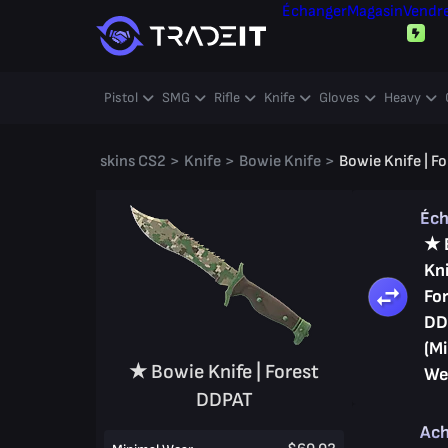
Échanger
Magasin
Vendr
Pistol
SMG
Rifle
Knife
Gloves
Heavy
skins CS2
>
Knife
>
Bowie Knife
>
Bowie Knife | F
Éc
★ 
Kni
Fo
DD
(M
★ Bowie Knife | Forest
We
DDPAT
Ac