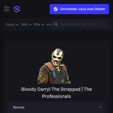
Connectez-vous avec Steam
Pistol
SMG
Rifle
Knife
Gloves
Heavy
Case
Coll
Bloody Darryl The Strapped | The
Professionals
Normal