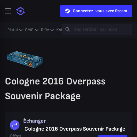
Connectez-vous avec Steam
Pistol
SMG
Rifle
Knife
Gloves
Heavy
Case
Coll
Cologne 2016 Overpass
Souvenir Package
Échanger
Cologne 2016 Overpass Souvenir Package
Offres