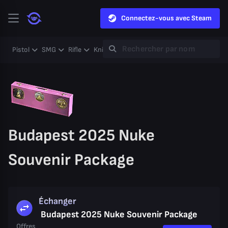
Connectez-vous avec Steam
Pistol
SMG
Rifle
Knife
Gloves
Heavy
Case
Coll
Budapest 2025 Nuke
Souvenir Package
Échanger
Budapest 2025 Nuke Souvenir Package
Offres