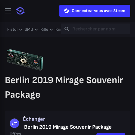
Connectez-vous avec Steam
Pistol
SMG
Rifle
Knife
Gloves
Heavy
Case
Coll
Berlin 2019 Mirage Souvenir
Package
Échanger
Berlin 2019 Mirage Souvenir Package
Offres