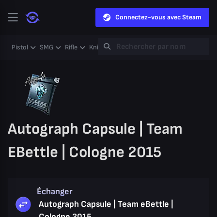
Connectez-vous avec Steam
Pistol
SMG
Rifle
Knife
Gloves
Heavy
Case
Coll
Autograph Capsule | Team
EBettle | Cologne 2015
Échanger
Autograph Capsule | Team eBettle |
Cologne 2015