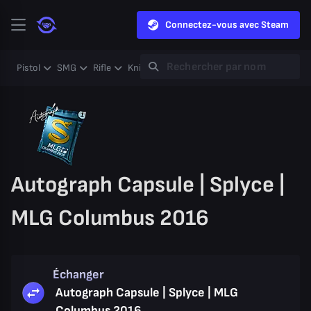
Connectez-vous avec Steam
Pistol
SMG
Rifle
Knife
Gloves
Heavy
Case
Coll
Autograph Capsule | Splyce |
MLG Columbus 2016
Échanger
Autograph Capsule | Splyce | MLG
Columbus 2016