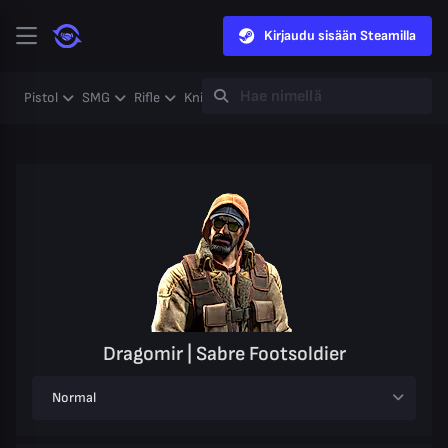
Kirjaudu sisään Steamilla
Pistol
SMG
Rifle
Knife
Gloves
Heavy
Case
Coll
Dragomir | Sabre Footsoldier
Normal