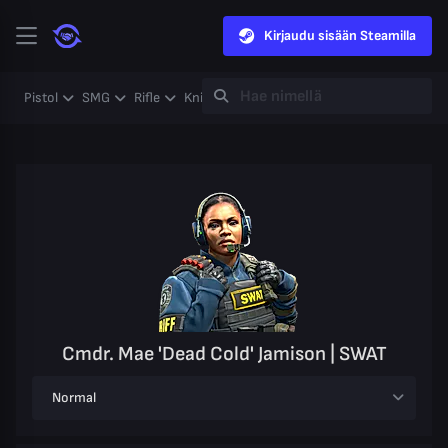
Kirjaudu sisään Steamilla
Pistol
SMG
Rifle
Knife
Gloves
Heavy
Case
Coll
Cmdr. Mae 'Dead Cold' Jamison | SWAT
Normal