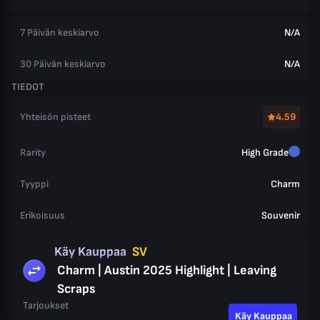
7 Päivän keskiarvo
N/A
30 Päivän keskiarvo
N/A
TIEDOT
Yhteisön pisteet
4.59
Rarity
High Grade
Tyyppi
Charm
Erikoisuus
Souvenir
Käy Kauppaa
SV
Charm | Austin 2025 Highlight | Leaving
Scraps
Tarjoukset
Käy Kauppaa