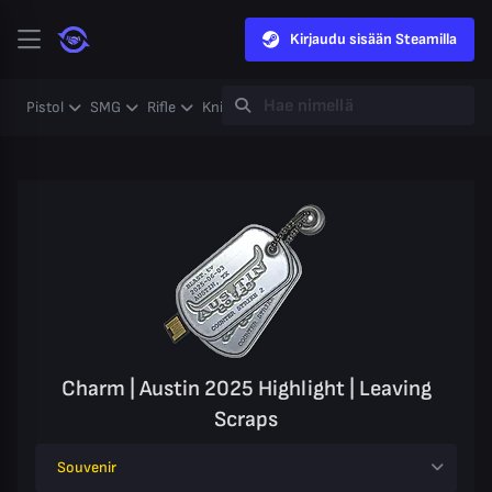
Kirjaudu sisään Steamilla
Pistol
SMG
Rifle
Knife
Gloves
Heavy
Case
Coll
Charm | Austin 2025 Highlight | Leaving
Scraps
Souvenir