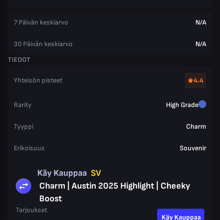
7 Päivän keskiarvo
N/A
30 Päivän keskiarvo
N/A
TIEDOT
Yhteisön pisteet
4.4
Rarity
High Grade
Tyyppi
Charm
Erikoisuus
Souvenir
Käy Kauppaa
SV
Charm | Austin 2025 Highlight | Cheeky
Boost
Tarjoukset
Käy Kauppaa