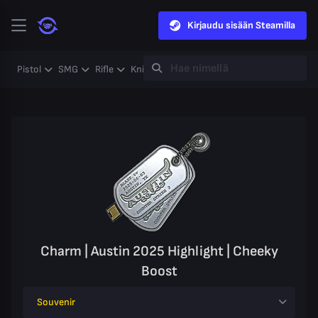
Kirjaudu sisään Steamilla
Pistol
SMG
Rifle
Knife
Gloves
Heavy
Case
Coll
Charm | Austin 2025 Highlight | Cheeky
Boost
Souvenir