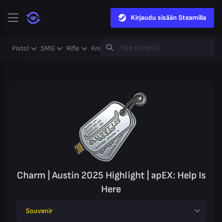
Kirjaudu sisään Steamilla
Pistol
SMG
Rifle
Knife
Gloves
Heavy
Case
Coll
Charm | Austin 2025 Highlight | apEX: Help Is
Here
Souvenir