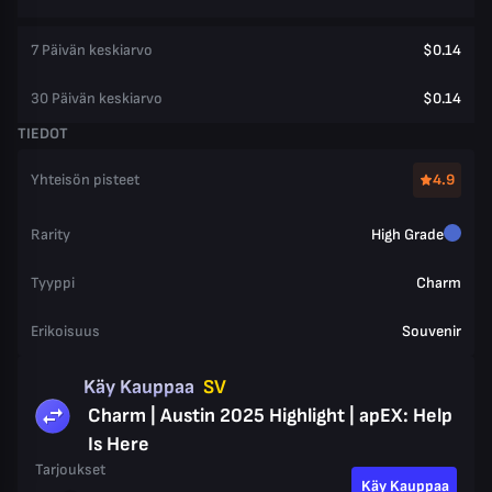
7 Päivän keskiarvo
$0.14
30 Päivän keskiarvo
$0.14
TIEDOT
Yhteisön pisteet
4.9
Rarity
High Grade
Tyyppi
Charm
Erikoisuus
Souvenir
Käy Kauppaa
SV
Charm | Austin 2025 Highlight | apEX: Help
Is Here
Tarjoukset
Käy Kauppaa