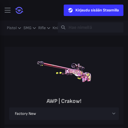
Kirjaudu sisään Steamilla
Pistol
SMG
Rifle
Knife
Gloves
Heavy
Case
Coll
AWP | Crakow!
Factory New