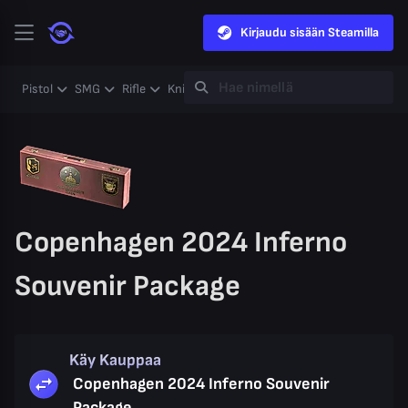
Kirjaudu sisään Steamilla
Pistol
SMG
Rifle
Knife
Gloves
Heavy
Case
Coll
Copenhagen 2024 Inferno
Souvenir Package
Käy Kauppaa
Copenhagen 2024 Inferno Souvenir
Package