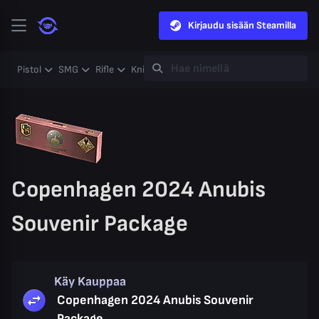
Kirjaudu sisään Steamilla
Pistol
SMG
Rifle
Knife
Gloves
Heavy
Case
Coll
Copenhagen 2024 Anubis
Souvenir Package
Käy Kauppaa
Copenhagen 2024 Anubis Souvenir
Package