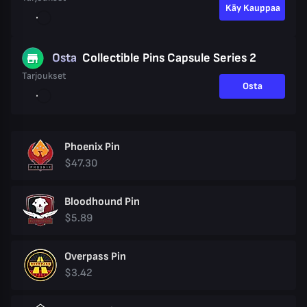
Käy Kauppaa
Osta
Collectible Pins Capsule Series 2
Tarjoukset
Osta
Phoenix Pin
$47.30
Bloodhound Pin
$5.89
Overpass Pin
$3.42