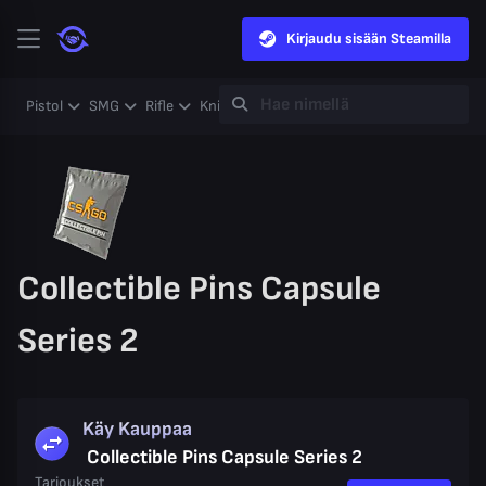
Kirjaudu sisään Steamilla
Pistol
SMG
Rifle
Knife
Gloves
Heavy
Case
Coll
Collectible Pins Capsule
Series 2
Käy Kauppaa
Collectible Pins Capsule Series 2
Tarjoukset