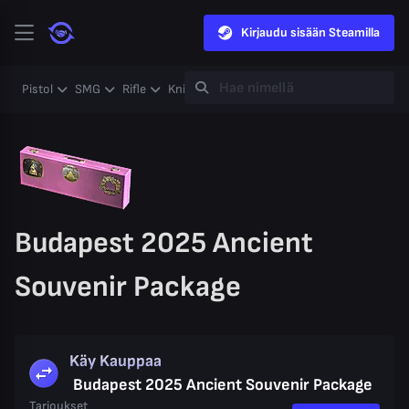
Kirjaudu sisään Steamilla
Pistol
SMG
Rifle
Knife
Gloves
Heavy
Case
Coll
Budapest 2025 Ancient
Souvenir Package
Käy Kauppaa
Budapest 2025 Ancient Souvenir Package
Tarjoukset