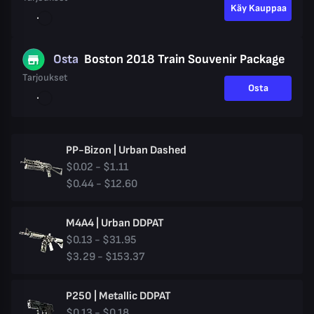
Käy Kauppaa
Osta
Boston 2018 Train Souvenir Package
Tarjoukset
Osta
PP-Bizon | Urban Dashed
$0.02 - $1.11
$0.44 - $12.60
M4A4 | Urban DDPAT
$0.13 - $31.95
$3.29 - $153.37
P250 | Metallic DDPAT
$0.13 - $0.18