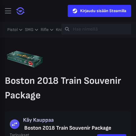
Kirjaudu sisään Steamilla
Pistol
SMG
Rifle
Knife
Gloves
Heavy
Case
Coll
Boston 2018 Train Souvenir
Package
Käy Kauppaa
Boston 2018 Train Souvenir Package
Tarjoukset