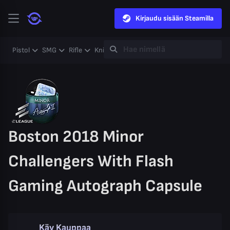
Kirjaudu sisään Steamilla
Pistol
SMG
Rifle
Knife
Gloves
Heavy
Case
Coll
Boston 2018 Minor
Challengers With Flash
Gaming Autograph Capsule
Käy Kauppaa