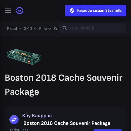
Kirjaudu sisään Steamilla
Pistol
SMG
Rifle
Knife
Gloves
Heavy
Case
Coll
Boston 2018 Cache Souvenir
Package
Käy Kauppaa
Boston 2018 Cache Souvenir Package
Tarjoukset