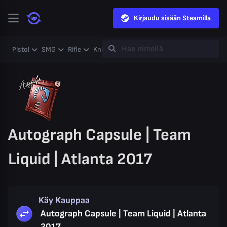
Kirjaudu sisään Steamilla
Pistol
SMG
Rifle
Knife
Gloves
Heavy
Case
Coll
Autograph Capsule | Team
Liquid | Atlanta 2017
Käy Kauppaa
Autograph Capsule | Team Liquid | Atlanta
2017