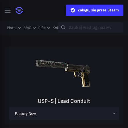
Zaloguj się przez Steam
Pistol
SMG
Rifle
Knife
Gloves
Heavy
Case
Coll
USP-S | Lead Conduit
Factory New