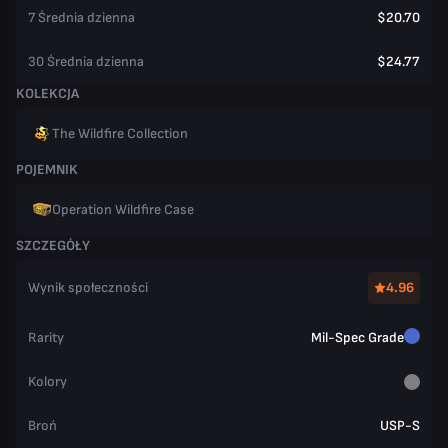
7 Średnia dzienna
$20.70
30 Średnia dzienna
$24.77
KOLEKCJA
The Wildfire Collection
POJEMNIK
Operation Wildfire Case
SZCZEGÓŁY
Wynik społeczności
4.96
Rarity
Mil-Spec Grade
Kolory
Broń
USP-S