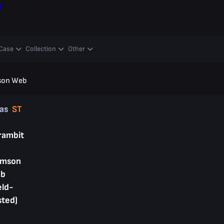
ş
Case
Collection
Other
mson Web
kas
ST
rambit
imson
b
eld-
sted)