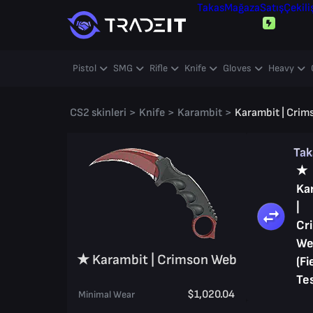
Takas
Mağaza
Satış
Çekili
Pistol
SMG
Rifle
Knife
Gloves
Heavy
CS2 skinleri
>
Knife
>
Karambit
>
Karambit | Cri
Ta
★
Ka
|
Cr
We
★ Karambit | Crimson Web
(Fi
Te
$1,020.04
Minimal Wear