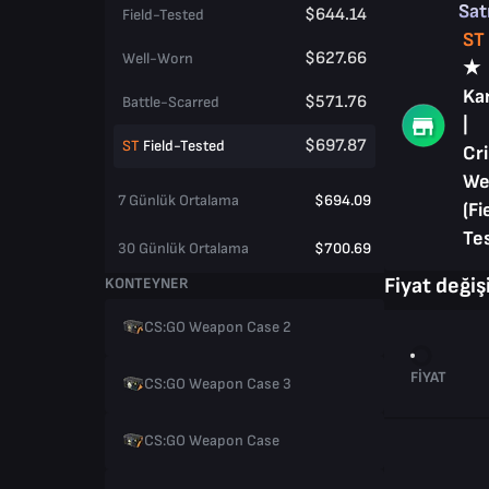
Sat
$644.14
Field-Tested
ST
$627.66
Well-Worn
★
Ka
$571.76
Battle-Scarred
|
$697.87
ST
Field-Tested
Cr
We
7 Günlük Ortalama
$694.09
(Fi
Te
30 Günlük Ortalama
$700.69
Fiyat değişi
KONTEYNER
CS:GO Weapon Case 2
FIYAT
CS:GO Weapon Case 3
CS:GO Weapon Case