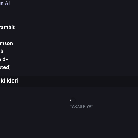
ın Al
rambit
imson
b
eld-
sted)
klikleri
TAKAS FIYATI