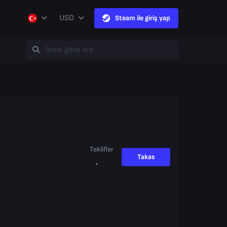
USD
Steam ile giriş yap
Teklifler
Takas