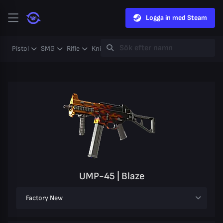
Logga in med Steam
Pistol
SMG
Rifle
Knife
Gloves
Heavy
Case
Coll
UMP-45 | Blaze
Factory New