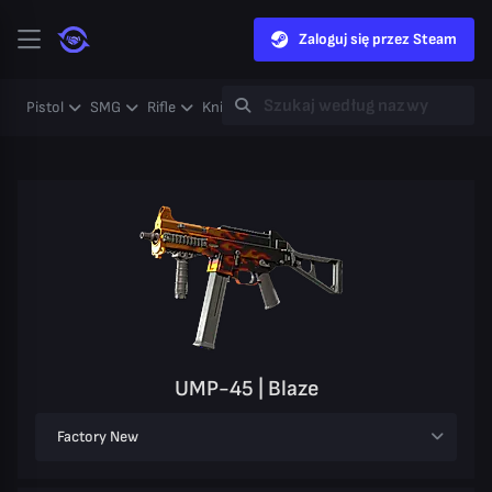
Zaloguj się przez Steam
Pistol
SMG
Rifle
Knife
Gloves
Heavy
Case
Coll
UMP-45 | Blaze
Factory New