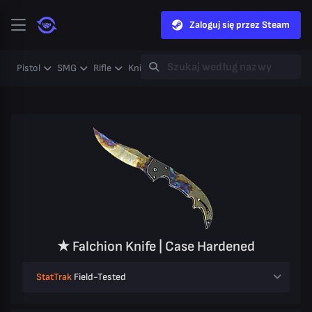
Zaloguj się przez Steam
Pistol
SMG
Rifle
Knife
Gloves
Heavy
Case
Coll
★ Falchion Knife | Case Hardened
StatTrak
Field-Tested